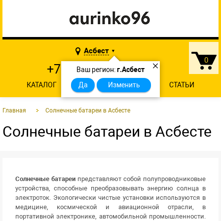
Асбест
▼
0
×
+7 902 874-29-46
Ваш регион:
г.Асбест
КАТАЛОГ
О КОМПАНИИ
Да
Изменить
КОНТАКТЫ
СТАТЬИ
Главная
Солнечные батареи в Асбесте
Солнечные батареи в Асбесте
Солнечные батареи
представляют собой полупроводниковые
устройства, способные преобразовывать энергию солнца в
электроток. Экологически чистые установки используются в
медицине, космической и авиационной отрасли, в
портативной электронике, автомобильной промышленности.