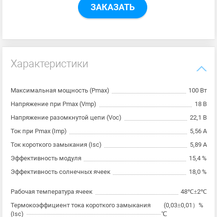
ЗАКАЗАТЬ
Характеристики
Максимальная мощность (Pmax)
100 Вт
Напряжение при Pmax (Vmp)
18 В
Напряжение разомкнутой цепи (Voc)
22,1 В
Ток при Pmax (Imp)
5,56 А
Ток короткого замыкания (Isc)
5,89 А
Эффективность модуля
15,4 %
Эффективность солнечных ячеек
18,0 %
Рабочая температура ячеек
48℃±2℃
Термокоэффициент тока короткого замыкания
(0,03±0,01）%
(Isc)
℃