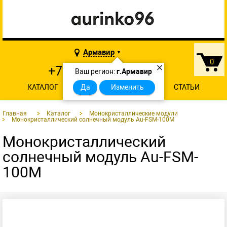
Армавир
▼
0
×
+7 902 874-29-46
Ваш регион:
г.Армавир
КАТАЛОГ
О КОМПАНИИ
Да
Изменить
КОНТАКТЫ
СТАТЬИ
Главная
Каталог
Монокристаллические модули
Монокристаллический солнечный модуль Au-FSM-100M
Монокристаллический
солнечный модуль Au-FSM-
100M