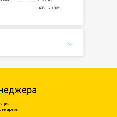
стемы
715VDC
-40℃ ~ +90℃
енеджера
укции.
шее время.