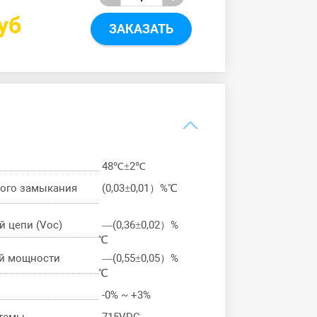
уб
ЗАКАЗАТЬ
48℃±2℃
кого замыкания
(0,03±0,01）%℃
 цепи (Voc)
—(0,36±0,02）%
℃
й мощности
—(0,55±0,05）%
℃
-0% ~ +3%