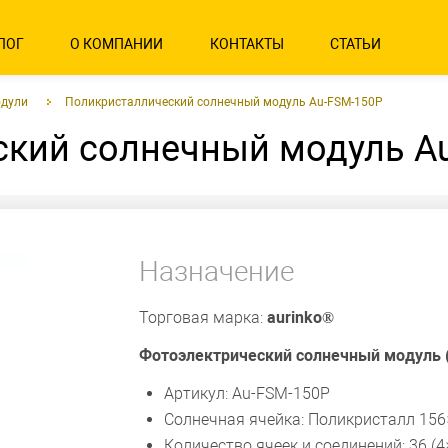
ЛОГ
О КОМПАНИИ
КОНТАКТЫ
СТАТЬИ
одули
Поликристаллический солнечный модуль Au-FSM-150P
кий солнечный модуль A
Назначение
Торговая марка:
aurinko®
Фотоэлектрический солнечный модуль 
Артикул: Au-FSM-150P
Солнечная ячейка: Поликристалл 15
Количество ячеек и соединений: 36 (4