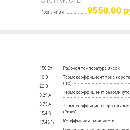
9550.00 р
Розничная
150 Вт
Рабочая температура ячеек
18 В
Термокоэффициент тока корот
(Isc)
22 В
Термокоэффициент разомкнутой
8,29 А
8,75 А
Термокоэффициент при пиково
(Pmax)
15,4 %
Коэффициент мощности
17,46 %