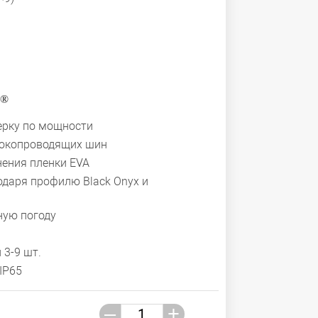
o®
ерку по мощности
токопроводящих шин
нения пленки EVA
годаря профилю Black Onyx и
ную погоду
3-9 шт.
IP65
–
+