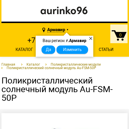
Армавир
▼
0
×
+7 902 874-29-46
Ваш регион:
г.Армавир
КАТАЛОГ
О КОМПАНИИ
Да
Изменить
КОНТАКТЫ
СТАТЬИ
Главная
Каталог
Поликристаллические модули
Поликристаллический солнечный модуль Au-FSM-50P
Поликристаллический
солнечный модуль Au-FSM-
50P