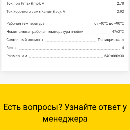
Ток при Pmax (Imp), А
2,78
Ток короткого замыкания (Isc), А
2,92
Рабочая температура
от -40℃ до +90℃
Номинальная рабочая температура ячейки
47±2℃
Солнечный элемент
Поликристалл
Вес, кг
4
Размер, мм
540х680х30
Есть вопросы? Узнайте ответ у
менеджера