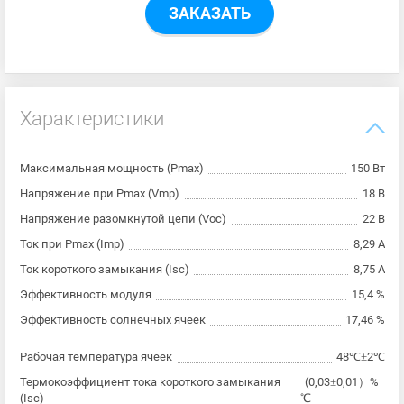
ЗАКАЗАТЬ
Характеристики
Максимальная мощность (Pmax)
150 Вт
Напряжение при Pmax (Vmp)
18 В
Напряжение разомкнутой цепи (Voc)
22 В
Ток при Pmax (Imp)
8,29 А
Ток короткого замыкания (Isc)
8,75 А
Эффективность модуля
15,4 %
Эффективность солнечных ячеек
17,46 %
Рабочая температура ячеек
48℃±2℃
Термокоэффициент тока короткого замыкания
(0,03±0,01）%
(Isc)
℃