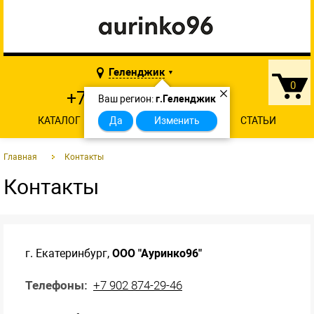
Геленджик
▼
0
×
+7 902 874-29-46
Ваш регион:
г.Геленджик
КАТАЛОГ
О КОМПАНИИ
Да
Изменить
КОНТАКТЫ
СТАТЬИ
Главная
Контакты
Контакты
г. Екатеринбург,
ООО "Ауринко96"
Телефоны:
+7 902 874-29-46