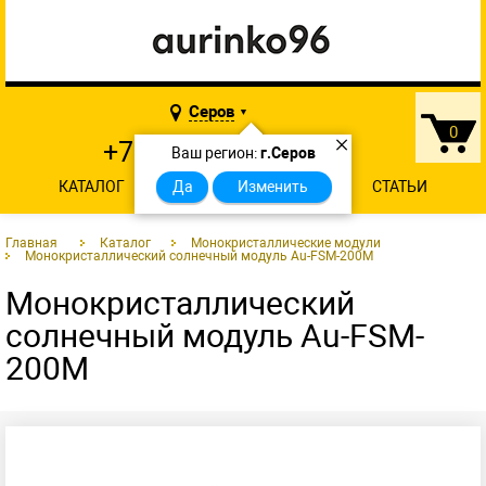
Серов
▼
0
×
+7 902 874-29-46
Ваш регион:
г.Серов
КАТАЛОГ
О КОМПАНИИ
Да
Изменить
КОНТАКТЫ
СТАТЬИ
Главная
Каталог
Монокристаллические модули
Монокристаллический солнечный модуль Au-FSM-200M
Монокристаллический
солнечный модуль Au-FSM-
200M