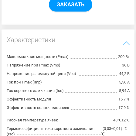
ЗАКАЗАТЬ
Характеристики
Максимальная мощность (Pmax)
200 Вт
Напряжение при Pmax (Vmp)
36 В
Напряжение разомкнутой цепи (Voc)
44,2 В
Ток при Pmax (Imp)
5,56 А
Ток короткого замыкания (Isc)
5,94 А
Эффективность модуля
15,7 %
Эффективность солнечных ячеек
17,9 %
Рабочая температура ячеек
48℃±2℃
Термокоэффициент тока короткого замыкания
(0,03±0,01）%
(Isc)
℃