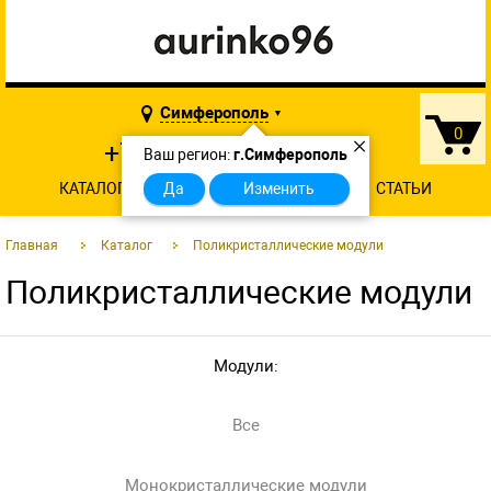
Симферополь
▼
0
×
+7 902 874-29-46
Ваш регион:
г.Симферополь
КАТАЛОГ
О КОМПАНИИ
Да
Изменить
КОНТАКТЫ
СТАТЬИ
Главная
Каталог
Поликристаллические модули
Поликристаллические модули
Модули:
Все
Монокристаллические модули