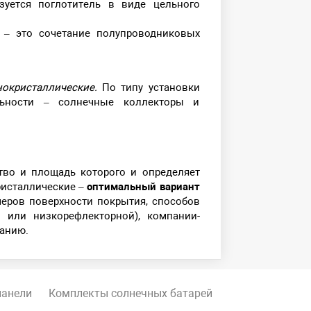
зуется поглотитель в виде цельного
 – это сочетание полупроводниковых
анокристаллические.
По типу установки
льности – солнечные коллекторы и
ство и площадь которого и определяет
ристаллические –
оптимальный вариант
меров поверхности покрытия, способов
й или низкорефлекторной), компании-
мпанию.
панели
Комплекты солнечных батарей