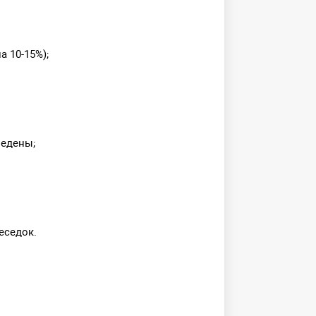
 10-15%);
ведены;
еседок.