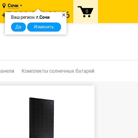
Сочи
▼
0
+7 902 874-29-46
×
Ваш регион:
г.Сочи
Да
Изменить
панели
Комплекты солнечных батарей