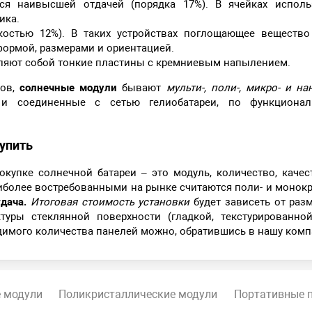
тся наивысшей отдачей (порядка 17%). В ячейках исполь
ика.
костью 12%). В таких устройствах поглощающее вещество
 формой, размерами и ориентацией.
ляют собой тонкие пластины с кремниевым напылением.
лов,
солнечные модули
бывают
мульти-, поли-, микро- и н
 и соединенные с сетью гелиобатареи, по функциона
упить
покупке солнечной батареи – это модуль, количество, каче
более востребованными на рынке считаются поли- и монок
тдача.
Итоговая стоимость установки
будет зависеть от раз
туры стеклянной поверхности (гладкой, текстурированно
одимого количества панелей можно, обратившись в нашу ко
 модули
Поликристаллические модули
Портативные 