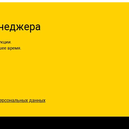
енеджера
укции.
шее время.
ерсональных данных