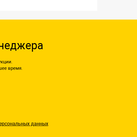
енеджера
укции.
шее время.
ерсональных данных