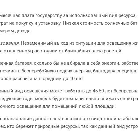
месячная плата государству за использованный вид ресурса, 
рат на покупку и установку. Низкая стоимость солнечных бат
мером дохода.
зования.
Незаменимый выход из ситуации для освещения ж
а отдаленном расстоянии от ближайших электросетей.
нечная батарея, сколько
бы не вбирала в себя энергии, работ
спечивать бесперебойную подачу энергии, благодаря специ
оров рассчитана в среднем до 10 лет.
анный вид освещения может работать до 45-50 лет беспрерывн
ледующие годы модель будет незначительно снижать свою ра
аточного освещения для помещений любой площади.
спользование данного альтернативного вида топлива абсолю
ех, кто бережет природные ресурсы, так как данный вид уст